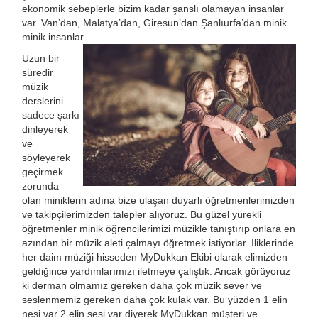
ekonomik sebeplerle bizim kadar şanslı olamayan insanlar
var. Van’dan, Malatya’dan, Giresun’dan Şanlıurfa’dan minik
minik insanlar…
Uzun bir
süredir
müzik
derslerini
sadece şarkı
dinleyerek
ve
söyleyerek
geçirmek
zorunda
olan miniklerin adına bize ulaşan duyarlı öğretmenlerimizden
ve takipçilerimizden talepler alıyoruz. Bu güzel yürekli
öğretmenler minik öğrencilerimizi müzikle tanıştırıp onlara en
azından bir müzik aleti çalmayı öğretmek istiyorlar. İliklerinde
her daim müziği hisseden MyDukkan Ekibi olarak elimizden
geldiğince yardımlarımızı iletmeye çalıştık. Ancak görüyoruz
ki derman olmamız gereken daha çok müzik sever ve
seslenmemiz gereken daha çok kulak var. Bu yüzden 1 elin
nesi var 2 elin sesi var diyerek MyDukkan müşteri ve