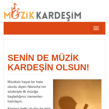
İçeriğe
atla
Navigas
değiştir
SENİN DE MÜZİK
KARDEŞİN OLSUN!
Müziksiz hayat bir hata
olurdu diyen Nitzsche’nin
sözleriyle ilk müziğe
başladığınız zamanları
hatırlayın…
Kimimiz belki okulda bir blok