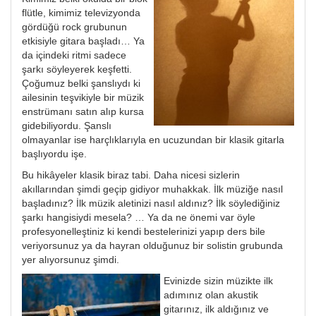
flütle, kimimiz televizyonda
gördüğü rock grubunun
etkisiyle gitara başladı… Ya
da içindeki ritmi sadece
şarkı söyleyerek keşfetti.
Çoğumuz belki şanslıydı ki
ailesinin teşvikiyle bir müzik
enstrümanı satın alıp kursa
gidebiliyordu. Şanslı
olmayanlar ise harçlıklarıyla en ucuzundan bir klasik gitarla
başlıyordu işe.
Bu hikâyeler klasik biraz tabi. Daha nicesi sizlerin
akıllarından şimdi geçip gidiyor muhakkak. İlk müziğe nasıl
başladınız? İlk müzik aletinizi nasıl aldınız? İlk söylediğiniz
şarkı hangisiydi mesela? … Ya da ne önemi var öyle
profesyonelleştiniz ki kendi bestelerinizi yapıp ders bile
veriyorsunuz ya da hayran olduğunuz bir solistin grubunda
yer alıyorsunuz şimdi.
Evinizde sizin müzikte ilk
adımınız olan akustik
gitarınız, ilk aldığınız ve