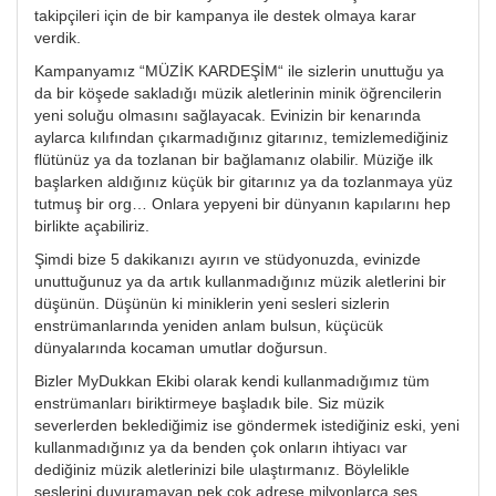
takipçileri için de bir kampanya ile destek olmaya karar
verdik.
Kampanyamız “MÜZİK KARDEŞİM“ ile sizlerin unuttuğu ya
da bir köşede sakladığı müzik aletlerinin minik öğrencilerin
yeni soluğu olmasını sağlayacak. Evinizin bir kenarında
aylarca kılıfından çıkarmadığınız gitarınız, temizlemediğiniz
flütünüz ya da tozlanan bir bağlamanız olabilir. Müziğe ilk
başlarken aldığınız küçük bir gitarınız ya da tozlanmaya yüz
tutmuş bir org… Onlara yepyeni bir dünyanın kapılarını hep
birlikte açabiliriz.
Şimdi bize 5 dakikanızı ayırın ve stüdyonuzda, evinizde
unuttuğunuz ya da artık kullanmadığınız müzik aletlerini bir
düşünün. Düşünün ki miniklerin yeni sesleri sizlerin
enstrümanlarında yeniden anlam bulsun, küçücük
dünyalarında kocaman umutlar doğursun.
Bizler MyDukkan Ekibi olarak kendi kullanmadığımız tüm
enstrümanları biriktirmeye başladık bile. Siz müzik
severlerden beklediğimiz ise göndermek istediğiniz eski, yeni
kullanmadığınız ya da benden çok onların ihtiyacı var
dediğiniz müzik aletlerinizi bile ulaştırmanız. Böylelikle
seslerini duyuramayan pek çok adrese milyonlarca ses